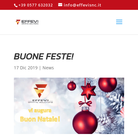
info@effevisnc.it
+39 0577 632032
BUONE FESTE!
17 Dic 2019
|
News